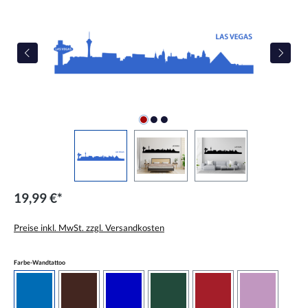
19,99 €*
Preise inkl. MwSt. zzgl. Versandkosten
auswählen
Farbe-Wandtattoo
azurblau
braun
brilliantblau
dunkelgrün
dunkelrot
flieder