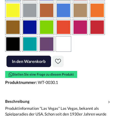
gelb
grau
haselnussbraun
hellblau
hellbraun
hellrotora
kupfer
königsblau
lindgrün
orangerot
pink
rot
schwarz
türkis
violett
weiss
Produkt Anzahl: Gib den gewünschten Wert ein oder benutze die Scha
In den Warenkorb
Stellen Sie eine Frage zu diesem Produkt
Produktnummer:
WT-0030.1
Beschreibung
Produktinformation "Las Vegas" Las Vegas, bekannt als
Spielparadies der USA. Schon seit den 1930er Jahren wurde