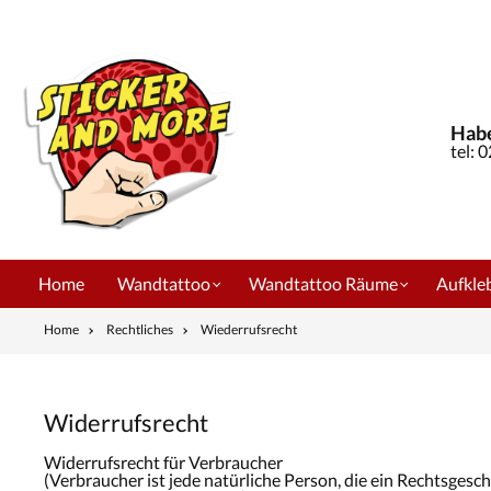
springen
Zur Hauptnavigation springen
Habe
tel: 
Home
Wandtattoo
Wandtattoo Räume
Aufkleb
Home
Rechtliches
Wiederrufsrecht
Widerrufsrecht
Widerrufsrecht für Verbraucher
(Verbraucher ist jede natürliche Person, die ein Rechtsges