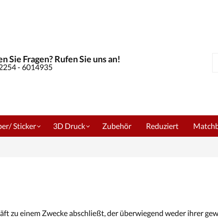
n Sie Fragen? Rufen Sie uns an!
S
02254 - 6014935
er/ Sticker
3D Druck
Zubehör
Reduziert
Match
chäft zu einem Zwecke abschließt, der überwiegend weder ihrer gew