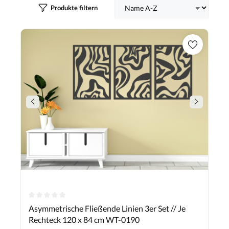
Produkte filtern
Durchschnittliche Bewertung von 0 von 5 Sternen
Asymmetrische Fließende Linien 3er Set // Je
Rechteck 120 x 84 cm WT-0190