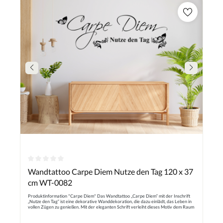
Durchschnittliche Bewertung von 0 von 5 Sternen
Wandtattoo Carpe Diem Nutze den Tag 120 x 37
cm WT-0082
Produktinformation "Carpe Diem" Das Wandtattoo „Carpe Diem“ mit der Inschrift
„Nutze den Tag“ ist eine dekorative Wanddekoration, die dazu einlädt, das Leben in
vollen Zügen zu genießen. Mit der eleganten Schrift verleiht dieses Motiv dem Raum
eine inspirierende Note. Dieses Zitat stammt aus einem Gedicht des römischen
Dichters Horaz und ermutigt dazu, den Moment zu schätzen und das Beste aus