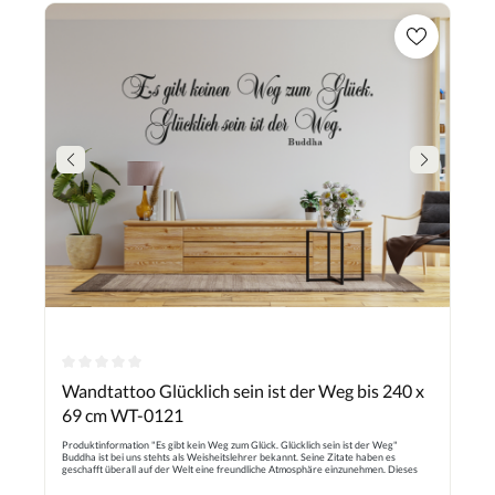
kundenspezifischen Artikel Wir bitten dies im Kauf zu beachten.
Durchschnittliche Bewertung von 0 von 5 Sternen
Wandtattoo Glücklich sein ist der Weg bis 240 x
69 cm WT-0121
Produktinformation "Es gibt kein Weg zum Glück. Glücklich sein ist der Weg"
Buddha ist bei uns stehts als Weisheitslehrer bekannt. Seine Zitate haben es
geschafft überall auf der Welt eine freundliche Atmosphäre einzunehmen. Dieses
Wandtattoo eignet sich perfekt für die Menschen, die sich von ihm inspirieren lassen,
oder die mit einem Zitat ein schönes Raumklima erzeugen möchten. Das Motiv zeigt