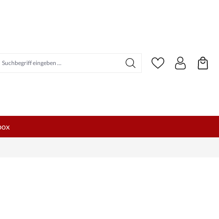
uchbegriff eingeben ...
box