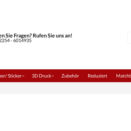
n Sie Fragen? Rufen Sie uns an!
S
02254 - 6014935
er/ Sticker
3D Druck
Zubehör
Reduziert
Match