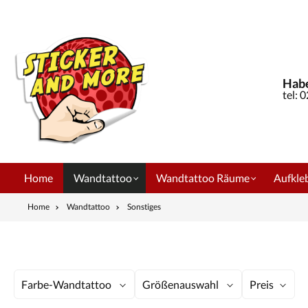
springen
Zur Hauptnavigation springen
Habe
tel: 
Home
Wandtattoo
Wandtattoo Räume
Aufkleb
Home
Wandtattoo
Sonstiges
Farbe-Wandtattoo
Größenauswahl
Preis