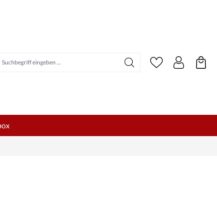
uchbegriff eingeben ...
box