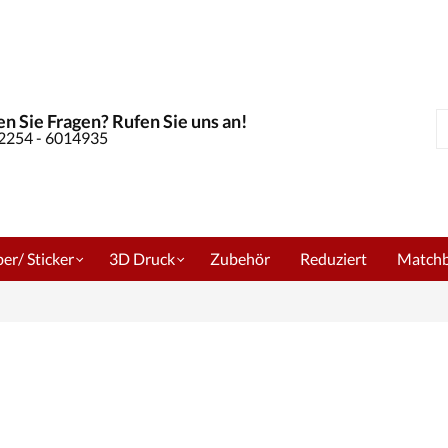
n Sie Fragen? Rufen Sie uns an!
S
02254 - 6014935
er/ Sticker
3D Druck
Zubehör
Reduziert
Match