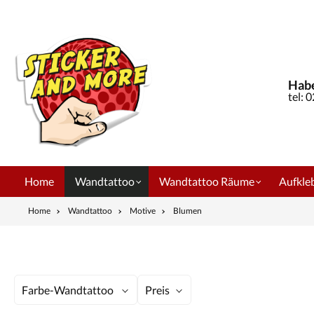
springen
Zur Hauptnavigation springen
Habe
tel: 
Home
Wandtattoo
Wandtattoo Räume
Aufkleb
Home
Wandtattoo
Motive
Blumen
Farbe-Wandtattoo
Preis