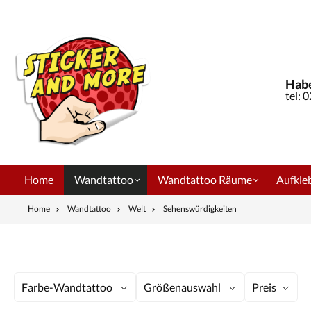
springen
Zur Hauptnavigation springen
Habe
tel: 
Home
Wandtattoo
Wandtattoo Räume
Aufkleb
Home
Wandtattoo
Welt
Sehenswürdigkeiten
Farbe-Wandtattoo
Größenauswahl
Preis