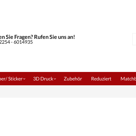
n Sie Fragen? Rufen Sie uns an!
S
02254 - 6014935
er/ Sticker
3D Druck
Zubehör
Reduziert
Match