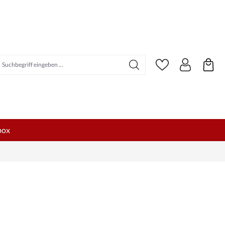
uchbegriff eingeben ...
box