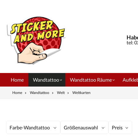
springen
Zur Hauptnavigation springen
Habe
tel: 
Home
Wandtattoo
Wandtattoo Räume
Aufkleb
Home
Wandtattoo
Welt
Weltkarten
Farbe-Wandtattoo
Größenauswahl
Preis