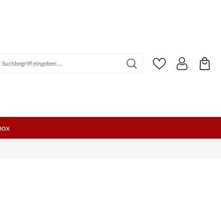
uchbegriff eingeben ...
box