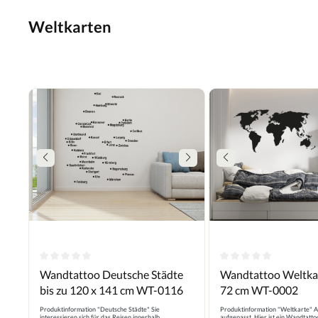
Weltkarten
Durchschnittliche Bewertung von 0 von 5 Sternen
Durchschnittliche B
Wandtattoo Deutsche Städte
Wandtattoo Weltkar
bis zu 120 x 141 cm WT-0116
72 cm WT-0002
Produktinformation "Deutsche Städte" Sie
Produktinformation "Weltkarte" An
interessieren sich für das Reisen innerhalb
aufgepasst. Hier ist ein Wandtatt