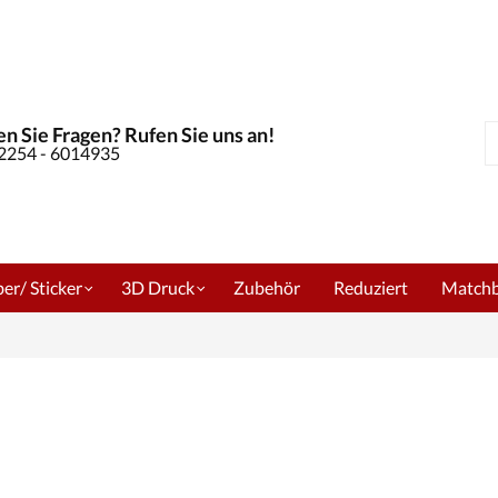
n Sie Fragen? Rufen Sie uns an!
S
02254 - 6014935
er/ Sticker
3D Druck
Zubehör
Reduziert
Match