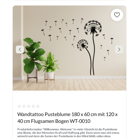
Durchschnittliche Bewertung von 0 von 5 Sternen
Wandtattoo Pusteblume 180 x 60 cm mit 120 x
40 cm Flugsamen Bogen WT-0010
Produktinformation "Willkommen, Welcome" In vieler Hinsicht ist die Pusteblume
eine Blume, die den Menschen Kraft und Hoffnung gibt. Denn wenn man sich etwas
wünscht und dann die Samen der Pusteblume in den Wind bläßt, sollen diese