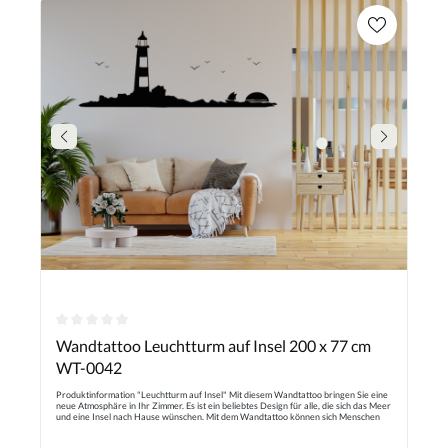
Durchschnittliche Bewertung von 0 von 5 Sternen
Wandtattoo Leuchtturm auf Insel 200 x 77 cm
WT-0042
Produktinformation "Leuchtturm auf Insel" Mit diesem Wandtattoo bringen Sie eine
neue Atmosphäre in Ihr Zimmer. Es ist ein beliebtes Design für alle, die sich das Meer
und eine Insel nach Hause wünschen. Mit dem Wandtattoo können sich Menschen
das Urlaubsgefühl nach Hause holen. Es eignet sich perfekt für jede leere Wand und
verleiht dieser einen individuellen Touch. Das Motiv zeigt einen Leuchtturm auf einer