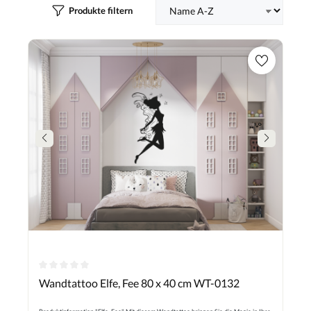
Produkte filtern
Durchschnittliche Bewertung von 0 von 5 Sternen
Wandtattoo Elfe, Fee 80 x 40 cm WT-0132