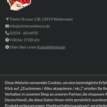
Trierer Strasse 138, 53919 Weilerswist
info@stickerandmore.de
02254 - 6014935
9:00 bis 17:00 Uhr
Oder über unser
Kontaktformular
.
Diese Website verwendet Cookies, um eine bestmögliche Erfa
Klick auf „[Zustimmen / Alles akzeptieren / etc.]“ erteilen Sie I
Verhalten in unserem Shop an unseren Partner, die shopware 
Rechtliches
Informationen
Deutschland), die diese Daten Ihnen nicht persönlich zuordnen
Whatsapp
Produktverbesserungen, Marktverhaltensanalysen) verarbeiten
* Alle Preise inkl. gesetzl. Mehrwertsteuer zzgl.
Versandkosten