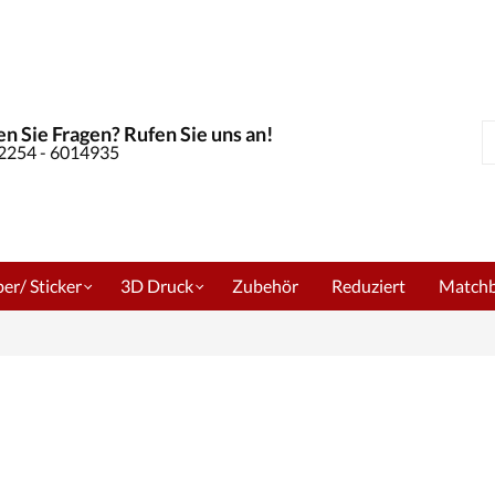
n Sie Fragen? Rufen Sie uns an!
S
02254 - 6014935
er/ Sticker
3D Druck
Zubehör
Reduziert
Match