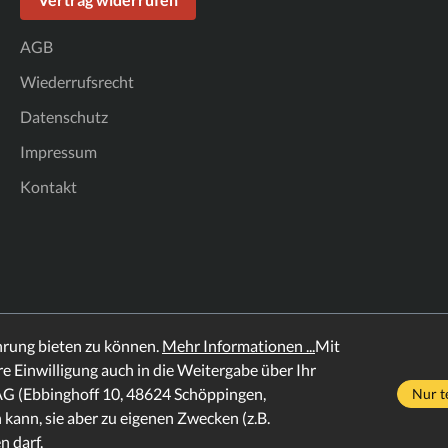
AGB
Wiederrufsrecht
Datenschutz
Impressum
Kontakt
hrung bieten zu können.
Mehr Informationen ...
Mit
hre Einwilligung auch in die Weitergabe über Ihr
AG (Ebbinghoff 10, 48624 Schöppingen,
Nur t
 kann, sie aber zu eigenen Zwecken (z.B.
 darf.
und ggf. Nachnahmegebühren, wenn nicht anders angegeben.