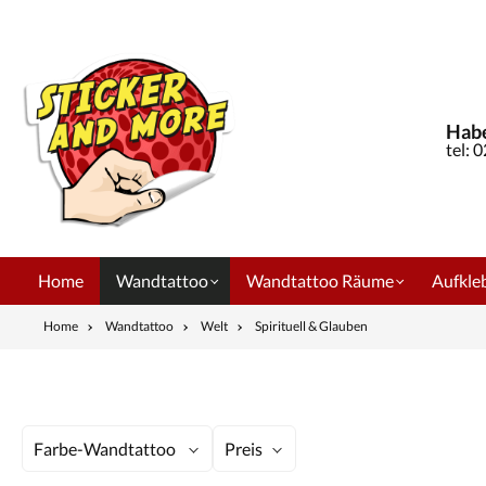
springen
Zur Hauptnavigation springen
Habe
tel: 
Home
Wandtattoo
Wandtattoo Räume
Aufkleb
Home
Wandtattoo
Welt
Spirituell & Glauben
Farbe-Wandtattoo
Preis