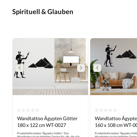
Spirituell & Glauben
Durchschnittliche Bewertung von 0 von 5 Sternen
Durchschnittliche B
Wandtattoo Ägypten Götter
Wandtattoo Ägypte
180 x 122 cm WT-0027
160 x 108 cm WT-0
Produktinformation "Ägypten Götter" Das
Produktinformation "Ägypten Göt
Wandtattoo ist ein beliebtes Design für alle, die sich
Wandtattoo ist ein beliebtes Design 