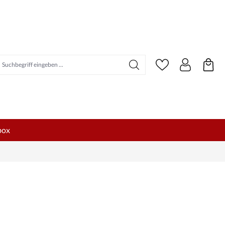
uchbegriff eingeben ...
box