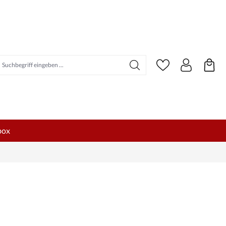
uchbegriff eingeben ...
box