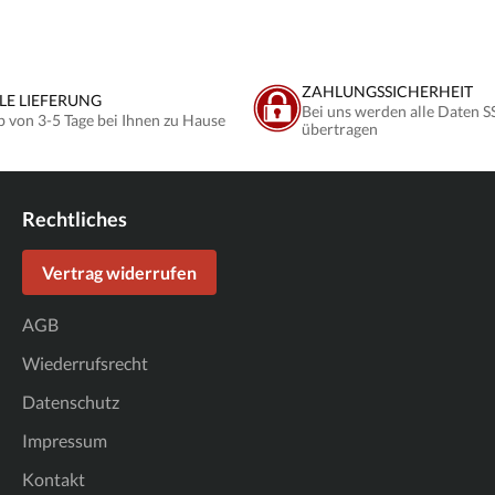
ür den Kunden
kundenspezifischen Artikel Wir bitten dies im Kauf zu
kundenspezifischen 
Regel des
beachten.
beachten.
ten dies im Kauf zu
ZAHLUNGSSICHERHEIT
LE LIEFERUNG
Bei uns werden alle Daten S
b von 3-5 Tage bei Ihnen zu Hause
übertragen
Rechtliches
Vertrag widerrufen
AGB
Wiederrufsrecht
Datenschutz
Impressum
Kontakt