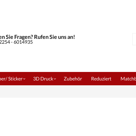
n Sie Fragen? Rufen Sie uns an!
S
02254 - 6014935
er/ Sticker
3D Druck
Zubehör
Reduziert
Match