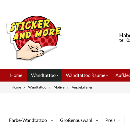
springen
Zur Hauptnavigation springen
Habe
tel: 
Home
Wandtattoo
Wandtattoo Räume
Aufkleb
Home
Wandtattoo
Motive
Ausgefallenes
Farbe-Wandtattoo
Größenauswahl
Preis