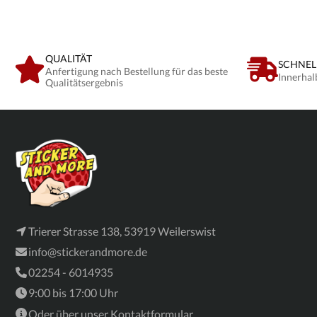
ausgeschlossen, da dieser extra für den Kunden
ausgeschlossen, da dieser extra f
angefertigt wird. Es greift da die Regel des
angefertigt wird. Es greift da die 
kundenspezifischen Artikel Wir bitten dies im Kauf zu
kundenspezifischen Artikel Wir bit
beachten.
beachten.
QUALITÄT
SCHNEL
Anfertigung nach Bestellung für das beste
Innerhal
Qualitätsergebnis
Trierer Strasse 138, 53919 Weilerswist
info@stickerandmore.de
02254 - 6014935
9:00 bis 17:00 Uhr
Oder über unser
Kontaktformular
.