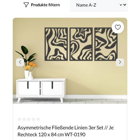
Produkte filtern
Durchschnittliche Bewertung von 0 von 5 Sternen
Asymmetrische Fließende Linien 3er Set // Je
Rechteck 120 x 84 cm WT-0190