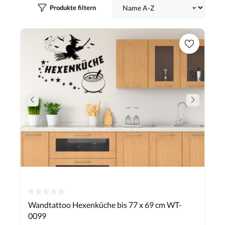
Produkte filtern
Durchschnittliche Bewertung von 0 von 5 Sternen
Wandtattoo Hexenküche bis 77 x 69 cm WT-
0099