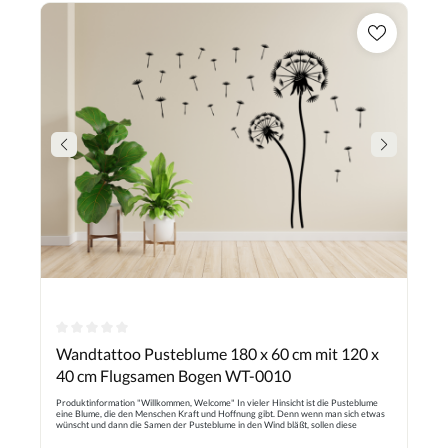
die Regel des kundenspezifischen Artikel Wir bitten dies im Kauf zu beachten.
Durchschnittliche Bewertung von 0 von 5 Sternen
Wandtattoo Pusteblume 180 x 60 cm mit 120 x
40 cm Flugsamen Bogen WT-0010
Produktinformation "Willkommen, Welcome" In vieler Hinsicht ist die Pusteblume
eine Blume, die den Menschen Kraft und Hoffnung gibt. Denn wenn man sich etwas
wünscht und dann die Samen der Pusteblume in den Wind bläßt, sollen diese
Wünsche in Erfüllung gehen. Außerdem bringt die Pusteblume ein Stück Kindheit
zurück. Das Pflanzen Design lässt neue elegante frische in Ihr Haus. Es ist ein