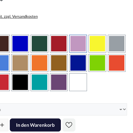
*
St. zzgl. Versandkosten
wählen
braun
brilliantblau
dunkelgrün
dunkelrot
flieder
gelb
grau
sbraun
hellblau
hellbraun
hellrotorange
kupfer
königsblau
lindgrün
oranger
rot
schwarz
türkis
violett
weiss
hlen
l: Gib den gewünschten Wert ein oder benutze die Schaltflächen um d
In den Warenkorb