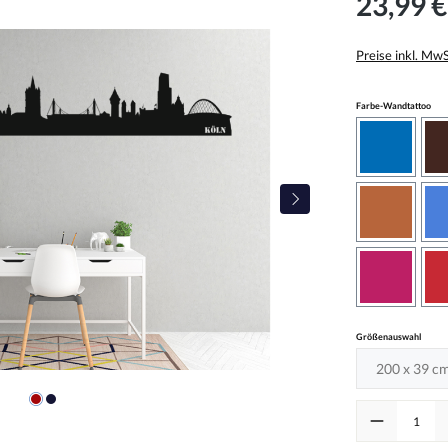
23,99 €
Preise inkl. Mw
aus
Farbe-Wandtattoo
azurblau
haselnus
pink
auswä
Größenauswahl
Produkt Anzah