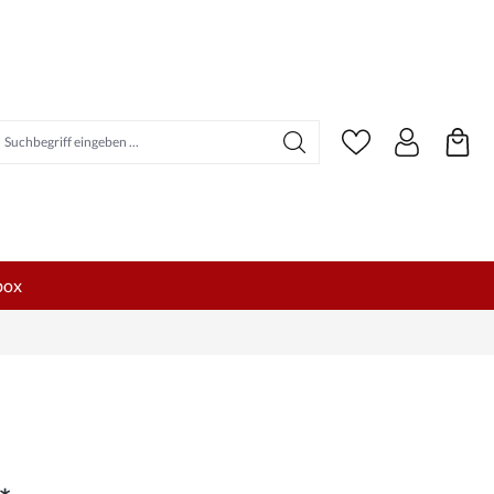
uchbegriff eingeben ...
box