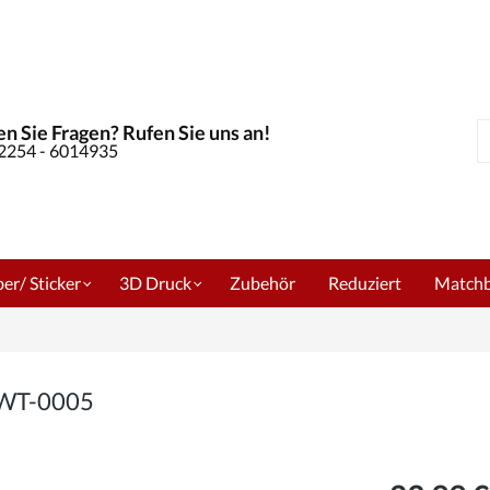
n Sie Fragen? Rufen Sie uns an!
S
02254 - 6014935
er/ Sticker
3D Druck
Zubehör
Reduziert
Match
m WT-0005