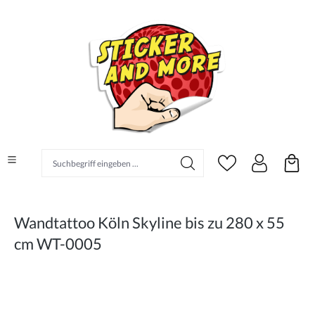
alt springen
Suchbegriff eingeben ...
Wandtattoo Köln Skyline bis zu 280 x 55
cm WT-0005
Bildergalerie überspringen