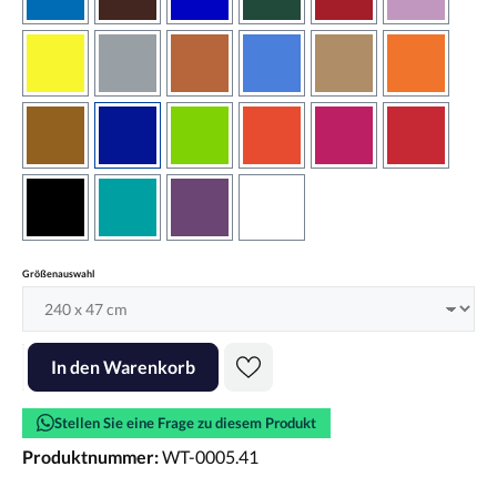
azurblau
braun
brilliantblau
dunkelgrün
dunkelrot
flieder
gelb
grau
haselnussbraun
hellblau
hellbraun
hellrotora
kupfer
königsblau
lindgrün
orangerot
pink
rot
schwarz
türkis
violett
weiss
auswählen
Größenauswahl
Produkt Anzahl: Gib den gewünschten Wert ein oder benutze die Scha
In den Warenkorb
Stellen Sie eine Frage zu diesem Produkt
Produktnummer:
WT-0005.41