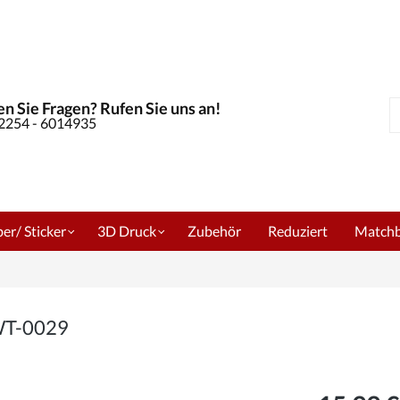
n Sie Fragen? Rufen Sie uns an!
S
02254 - 6014935
er/ Sticker
3D Druck
Zubehör
Reduziert
Match
 WT-0029