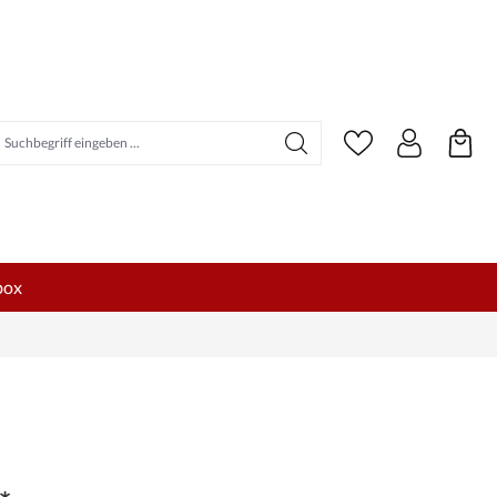
uchbegriff eingeben ...
box