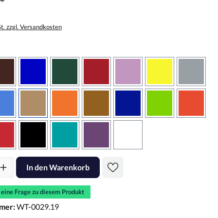
*
St. zzgl. Versandkosten
wählen
braun
brilliantblau
dunkelgrün
dunkelrot
flieder
gelb
grau
sbraun
hellblau
hellbraun
hellrotorange
kupfer
königsblau
lindgrün
oranger
rot
schwarz
türkis
violett
weiss
l: Gib den gewünschten Wert ein oder benutze die Schaltflächen um d
In den Warenkorb
e eine Frage zu diesem Produkt
mer:
WT-0029.19