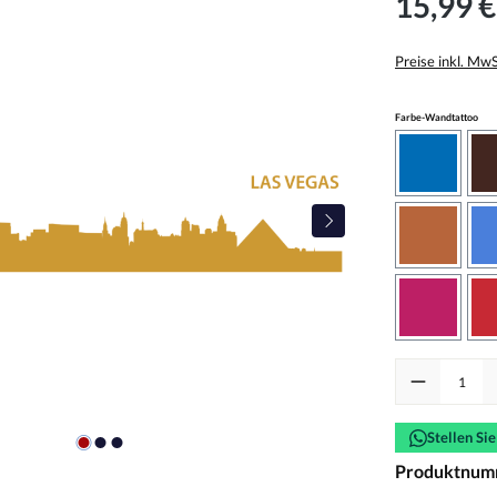
15,99 €
Preise inkl. Mw
aus
Farbe-Wandtattoo
azurblau
haselnus
pink
Produkt Anzah
Stellen Si
Produktnum