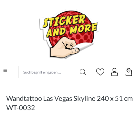
alt springen
Suchbegriff eingeben ...
Wandtattoo Las Vegas Skyline 240 x 51 cm
WT-0032
Bildergalerie überspringen