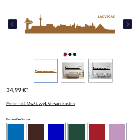
34,99 €*
Preise inkl. MwSt. zzgl. Versandkosten
auswählen
Farbe-Wandtattoo
azurblau
braun
brilliantblau
dunkelgrün
dunkelrot
flieder