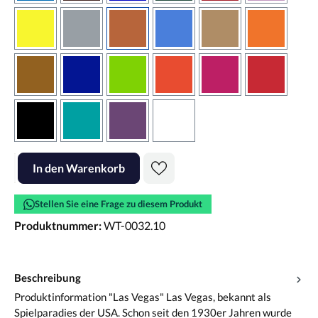
gelb
grau
haselnussbraun
hellblau
hellbraun
hellrotora
kupfer
königsblau
lindgrün
orangerot
pink
rot
schwarz
türkis
violett
weiss
Produkt Anzahl: Gib den gewünschten Wert ein oder benutze die Scha
In den Warenkorb
Stellen Sie eine Frage zu diesem Produkt
Produktnummer:
WT-0032.10
Beschreibung
Produktinformation "Las Vegas" Las Vegas, bekannt als
Spielparadies der USA. Schon seit den 1930er Jahren wurde