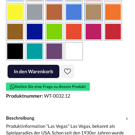
gelb
grau
haselnussbraun
hellblau
hellbraun
hellrotora
kupfer
königsblau
lindgrün
orangerot
pink
rot
schwarz
türkis
violett
weiss
Produkt Anzahl: Gib den gewünschten Wert ein oder benutze die Scha
In den Warenkorb
Stellen Sie eine Frage zu diesem Produkt
Produktnummer:
WT-0032.12
Beschreibung
Produktinformation "Las Vegas" Las Vegas, bekannt als
Spielparadies der USA. Schon seit den 1930er Jahren wurde