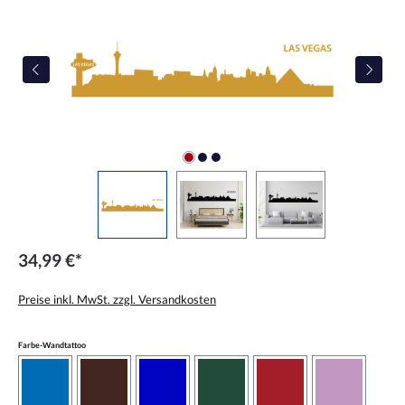
34,99 €*
Preise inkl. MwSt. zzgl. Versandkosten
auswählen
Farbe-Wandtattoo
azurblau
braun
brilliantblau
dunkelgrün
dunkelrot
flieder