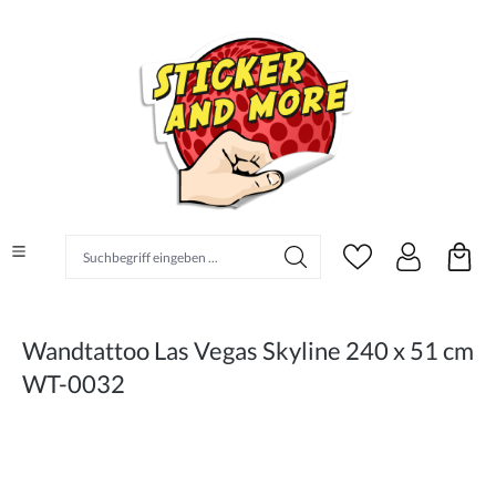
alt springen
Suchbegriff eingeben ...
Wandtattoo Las Vegas Skyline 240 x 51 cm
WT-0032
Bildergalerie überspringen