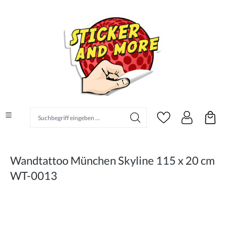
alt springen
Suchbegriff eingeben ...
Wandtattoo München Skyline 115 x 20 cm
WT-0013
Bildergalerie überspringen