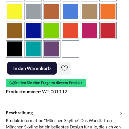
gelb
grau
haselnussbraun
hellblau
hellbraun
hellrotora
kupfer
königsblau
lindgrün
orangerot
pink
rot
schwarz
türkis
violett
weiss
Produkt Anzahl: Gib den gewünschten Wert ein oder benutze die Scha
In den Warenkorb
Stellen Sie eine Frage zu diesem Produkt
Produktnummer:
WT-0013.12
Beschreibung
Produktinformation "München Skyline" Das Wandtattoo
München Skyline ist ein beliebtes Design für alle, die sich von