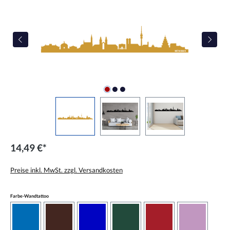
14,49 €*
Preise inkl. MwSt. zzgl. Versandkosten
auswählen
Farbe-Wandtattoo
azurblau
braun
brilliantblau
dunkelgrün
dunkelrot
flieder