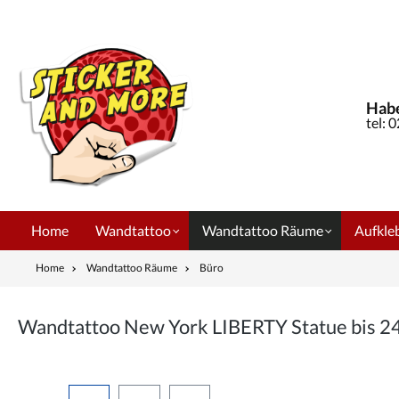
springen
Zur Hauptnavigation springen
Habe
tel: 
Home
Wandtattoo
Wandtattoo Räume
Aufkleb
Home
Wandtattoo Räume
Büro
Wandtattoo New York LIBERTY Statue bis 
Bildergalerie überspringen