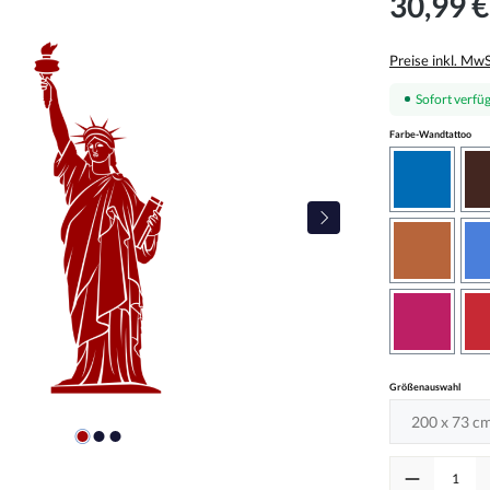
30,99 €
Preise inkl. Mw
Sofort verfüg
aus
Farbe-Wandtattoo
azurblau
haselnus
pink
auswä
Größenauswahl
Produkt Anzah