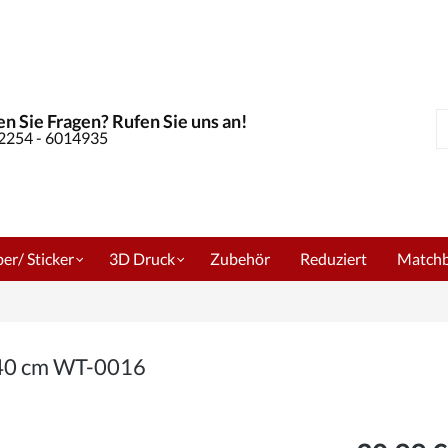
n Sie Fragen? Rufen Sie uns an!
S
02254 - 6014935
er/ Sticker
3D Druck
Zubehör
Reduziert
Match
240 cm WT-0016