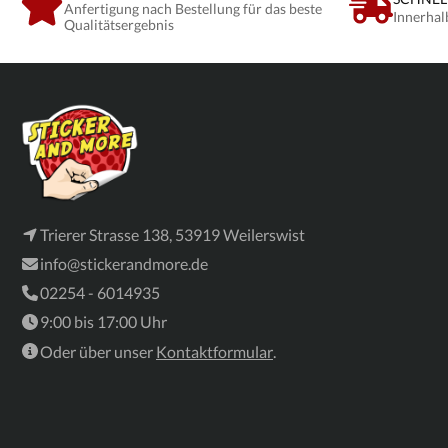
Anfertigung nach Bestellung für das beste
Innerhal
Qualitätsergebnis
Trierer Strasse 138, 53919 Weilerswist
info@stickerandmore.de
02254 - 6014935
9:00 bis 17:00 Uhr
Oder über unser
Kontaktformular
.