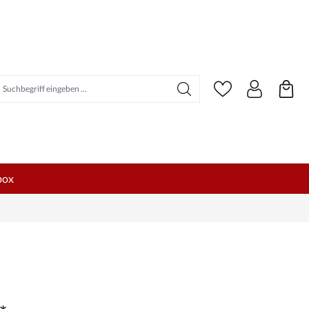
uchbegriff eingeben ...
box