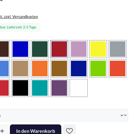
*
St. zzgl. Versandkosten
bar, Lieferzeit: 2-5 Tage
wählen
braun
brilliantblau
dunkelgrün
dunkelrot
flieder
gelb
grau
sbraun
hellblau
hellbraun
hellrotorange
kupfer
königsblau
lindgrün
oranger
rot
schwarz
türkis
violett
weiss
hlen
l: Gib den gewünschten Wert ein oder benutze die Schaltflächen um d
In den Warenkorb