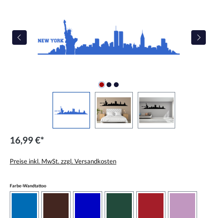
16,99 €*
Preise inkl. MwSt. zzgl. Versandkosten
auswählen
Farbe-Wandtattoo
azurblau
braun
brilliantblau
dunkelgrün
dunkelrot
flieder