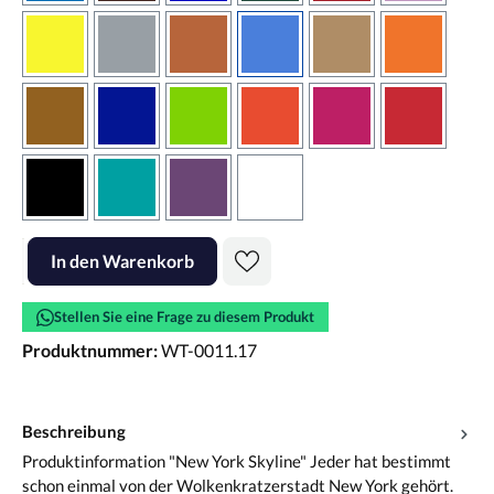
gelb
grau
haselnussbraun
hellblau
hellbraun
hellrotora
kupfer
königsblau
lindgrün
orangerot
pink
rot
schwarz
türkis
violett
weiss
Produkt Anzahl: Gib den gewünschten Wert ein oder benutze die Scha
In den Warenkorb
Stellen Sie eine Frage zu diesem Produkt
Produktnummer:
WT-0011.17
Beschreibung
Produktinformation "New York Skyline" Jeder hat bestimmt
schon einmal von der Wolkenkratzerstadt New York gehört.