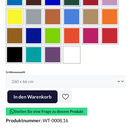
azurblau
braun
brilliantblau
dunkelgrün
dunkelrot
flieder
gelb
grau
haselnussbraun
hellblau
hellbraun
hellrotora
kupfer
königsblau
lindgrün
orangerot
pink
rot
schwarz
türkis
violett
weiss
auswählen
Größenauswahl
Produkt Anzahl: Gib den gewünschten Wert ein oder benutze die Scha
In den Warenkorb
Stellen Sie eine Frage zu diesem Produkt
Produktnummer:
WT-0008.16