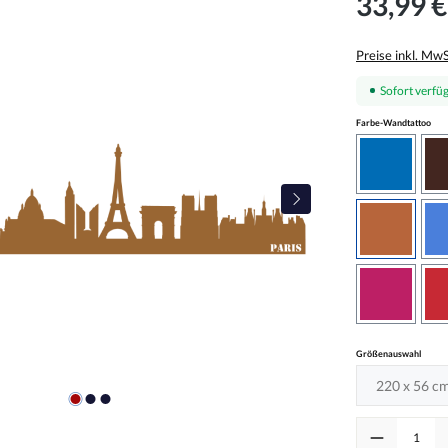
33,99 €
Preise inkl. Mw
Sofort verfüg
aus
Farbe-Wandtattoo
azurblau
haselnus
pink
auswä
Größenauswahl
Produkt Anzah