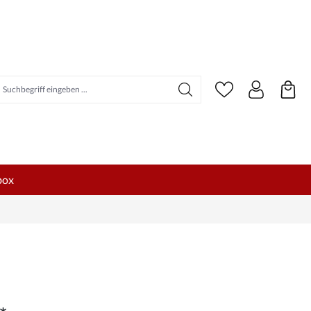
uchbegriff eingeben ...
box