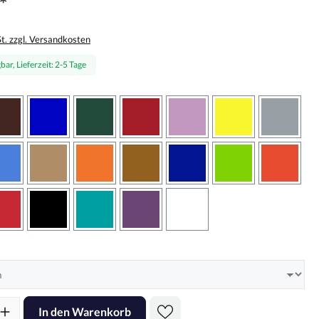
*
St. zzgl. Versandkosten
bar, Lieferzeit: 2-5 Tage
wählen
braun
brilliantblau
dunkelgrün
dunkelrot
flieder
gelb
grau
sbraun
hellblau
hellbraun
hellrotorange
kupfer
königsblau
lindgrün
oranger
rot
schwarz
türkis
violett
weiss
hlen
l: Gib den gewünschten Wert ein oder benutze die Schaltflächen um d
In den Warenkorb