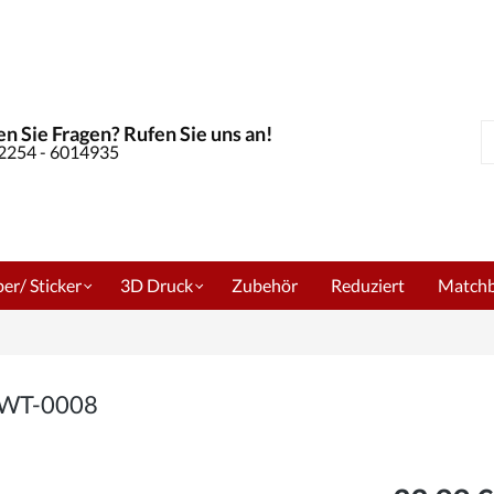
n Sie Fragen? Rufen Sie uns an!
S
02254 - 6014935
er/ Sticker
3D Druck
Zubehör
Reduziert
Match
m WT-0008