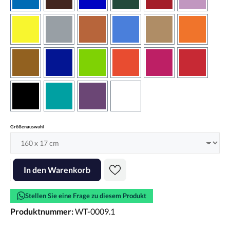
azurblau
braun
brilliantblau
dunkelgrün
dunkelrot
flieder
gelb
grau
haselnussbraun
hellblau
hellbraun
hellrotora
kupfer
königsblau
lindgrün
orangerot
pink
rot
schwarz
türkis
violett
weiss
auswählen
Größenauswahl
Produkt Anzahl: Gib den gewünschten Wert ein oder benutze die Scha
In den Warenkorb
Stellen Sie eine Frage zu diesem Produkt
Produktnummer:
WT-0009.1