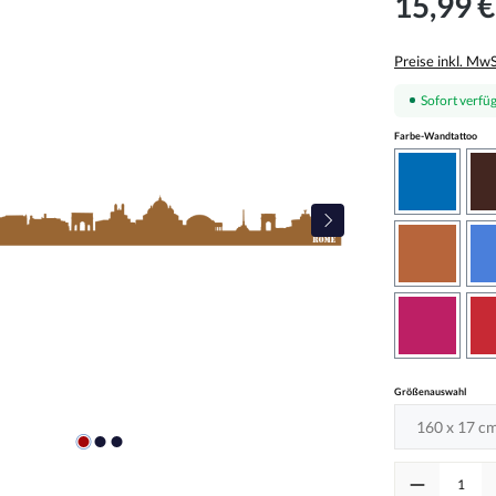
15,99 €
Preise inkl. Mw
Sofort verfüg
aus
Farbe-Wandtattoo
azurblau
haselnus
pink
auswä
Größenauswahl
Produkt Anzah