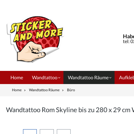
springen
Zur Hauptnavigation springen
Habe
tel: 
Home
Wandtattoo
Wandtattoo Räume
Aufkleb
Home
Wandtattoo Räume
Büro
Wandtattoo Rom Skyline bis zu 280 x 29 c
Bildergalerie überspringen