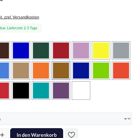
*
St. zzgl. Versandkosten
bar, Lieferzeit: 2-5 Tage
wählen
braun
brilliantblau
dunkelgrün
dunkelrot
flieder
gelb
grau
sbraun
hellblau
hellbraun
hellrotorange
kupfer
königsblau
lindgrün
oranger
rot
schwarz
türkis
violett
weiss
hlen
l: Gib den gewünschten Wert ein oder benutze die Schaltflächen um d
In den Warenkorb