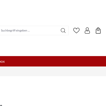
uchbegriff eingeben ...
box