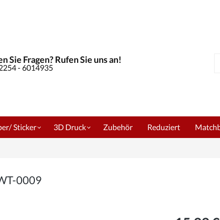
n Sie Fragen? Rufen Sie uns an!
S
02254 - 6014935
er/ Sticker
3D Druck
Zubehör
Reduziert
Match
m WT-0009