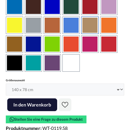
azurblau
braun
brilliantblau
dunkelgrün
dunkelrot
flieder
gelb
grau
haselnussbraun
hellblau
hellbraun
hellrotora
kupfer
königsblau
lindgrün
orangerot
pink
rot
schwarz
türkis
violett
weiss
auswählen
Größenauswahl
Produkt Anzahl: Gib den gewünschten Wert ein oder benutze die Scha
In den Warenkorb
Stellen Sie eine Frage zu diesem Produkt
Produktnummer:
WT-0119.58