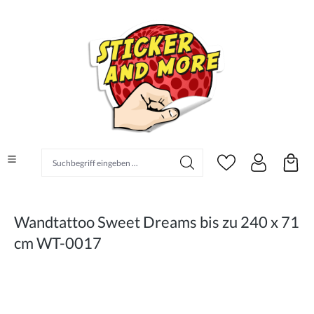
alt springen
Suchbegriff eingeben ...
Wandtattoo Sweet Dreams bis zu 240 x 71
cm WT-0017
Bildergalerie überspringen