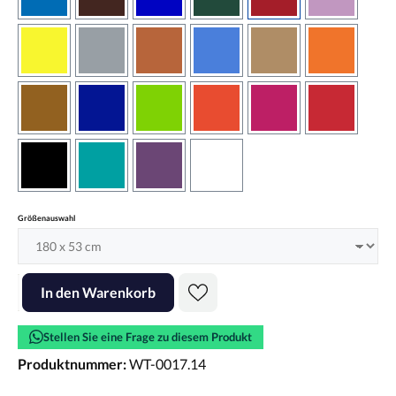
azurblau
braun
brilliantblau
dunkelgrün
dunkelrot
flieder
gelb
grau
haselnussbraun
hellblau
hellbraun
hellrotora
kupfer
königsblau
lindgrün
orangerot
pink
rot
schwarz
türkis
violett
weiss
auswählen
Größenauswahl
Produkt Anzahl: Gib den gewünschten Wert ein oder benutze die Scha
In den Warenkorb
Stellen Sie eine Frage zu diesem Produkt
Produktnummer:
WT-0017.14