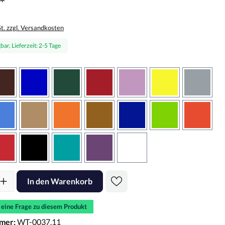
*
St. zzgl. Versandkosten
bar, Lieferzeit: 2-5 Tage
wählen
braun
brilliantblau
dunkelgrün
dunkelrot
flieder
gelb
grau
sbraun
hellblau
hellbraun
hellrotorange
kupfer
königsblau
lindgrün
oranger
rot
schwarz
türkis
violett
weiss
l: Gib den gewünschten Wert ein oder benutze die Schaltflächen um d
In den Warenkorb
e eine Frage zu diesem Produkt
mer:
WT-0037.11