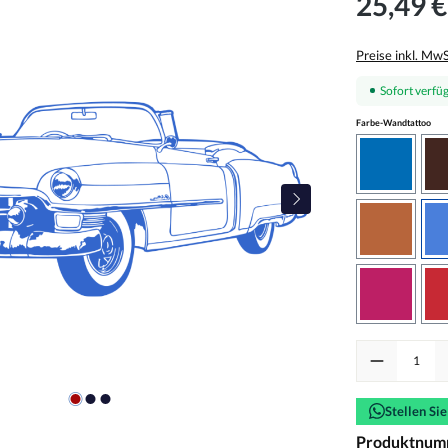
25,49 €
Preise inkl. Mw
Sofort verfüg
aus
Farbe-Wandtattoo
azurblau
haselnus
pink
Produkt Anzah
Stellen Si
Produktnum