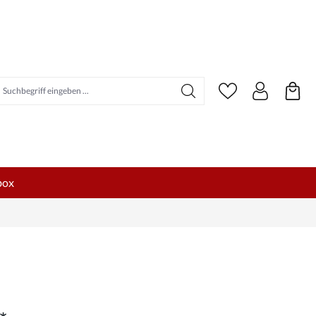
uchbegriff eingeben ...
box