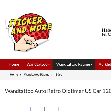
springen
Zur Hauptnavigation springen
Habe
tel: 
Home
Wandtattoo
Wandtattoo Räume
Aufkleb
Home
Wandtattoo Räume
Büro
Wandtattoo Auto Retro Oldtimer US Car 12
Bildergalerie überspringen