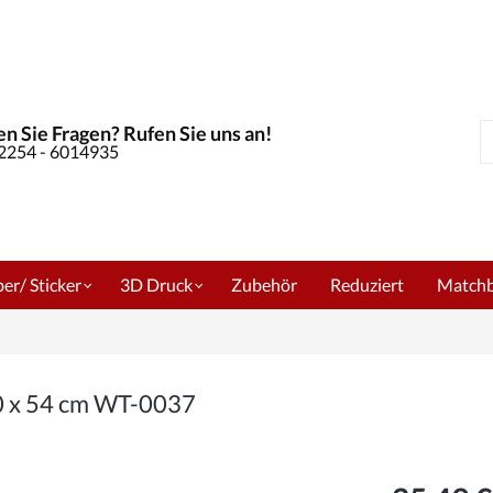
n Sie Fragen? Rufen Sie uns an!
S
02254 - 6014935
er/ Sticker
3D Druck
Zubehör
Reduziert
Match
0 x 54 cm WT-0037