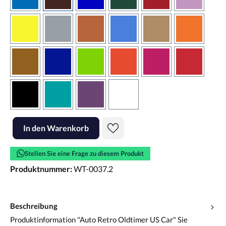
azurblau
braun
brilliantblau
dunkelgrün
dunkelrot
flieder
gelb
grau
haselnussbraun
hellblau
hellbraun
hellrotora
kupfer
königsblau
lindgrün
orangerot
pink
rot
schwarz
türkis
violett
weiss
Produkt Anzahl: Gib den gewünschten Wert ein oder benutze die Scha
In den Warenkorb
Stellen Sie eine Frage zu diesem Produkt
Produktnummer:
WT-0037.2
Beschreibung
Produktinformation "Auto Retro Oldtimer US Car" Sie