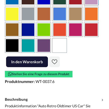
azurblau
braun
brilliantblau
dunkelgrün
dunkelrot
flieder
gelb
grau
haselnussbraun
hellblau
hellbraun
hellrotora
kupfer
königsblau
lindgrün
orangerot
pink
rot
schwarz
türkis
violett
weiss
Produkt Anzahl: Gib den gewünschten Wert ein oder benutze die Scha
In den Warenkorb
Stellen Sie eine Frage zu diesem Produkt
Produktnummer:
WT-0037.6
Beschreibung
Produktinformation "Auto Retro Oldtimer US Car" Sie