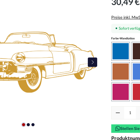
30,49 €
Preise inkl. Mw
Sofort verfüg
aus
Farbe-Wandtattoo
azurblau
haselnus
pink
Produkt Anzah
Stellen Si
Produktnum