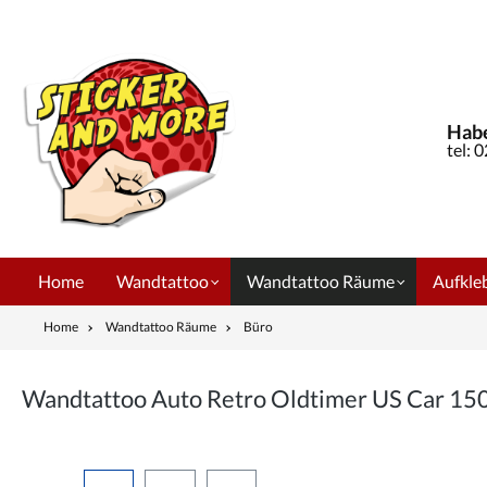
springen
Zur Hauptnavigation springen
Habe
tel: 
Home
Wandtattoo
Wandtattoo Räume
Aufkleb
Home
Wandtattoo Räume
Büro
Wandtattoo Auto Retro Oldtimer US Car 15
Bildergalerie überspringen