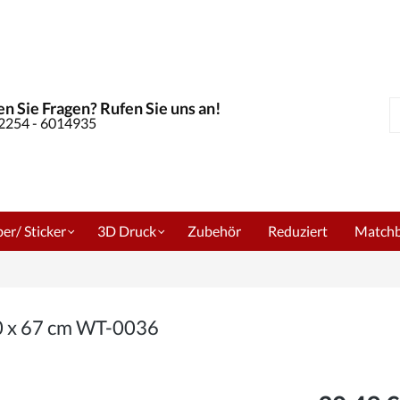
n Sie Fragen? Rufen Sie uns an!
S
02254 - 6014935
er/ Sticker
3D Druck
Zubehör
Reduziert
Match
0 x 67 cm WT-0036