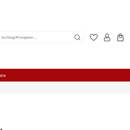
uchbegriff eingeben ...
box