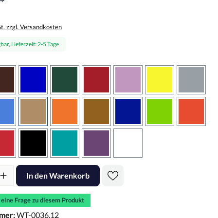
*
St. zzgl. Versandkosten
bar, Lieferzeit: 2-5 Tage
wählen
braun
brilliantblau
dunkelgrün
dunkelrot
flieder
gelb
grau
sbraun
hellblau
hellbraun
hellrotorange
kupfer
königsblau
lindgrün
oranger
rot
schwarz
türkis
violett
weiss
l: Gib den gewünschten Wert ein oder benutze die Schaltflächen um d
In den Warenkorb
e eine Frage zu diesem Produkt
mer:
WT-0036.12