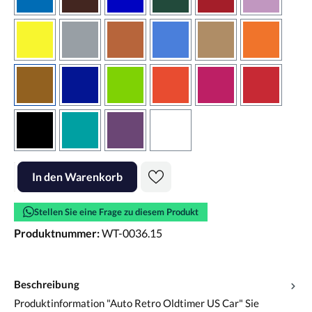
azurblau
braun
brilliantblau
dunkelgrün
dunkelrot
flieder
gelb
grau
haselnussbraun
hellblau
hellbraun
hellrotora
kupfer
königsblau
lindgrün
orangerot
pink
rot
schwarz
türkis
violett
weiss
Produkt Anzahl: Gib den gewünschten Wert ein oder benutze die Scha
In den Warenkorb
Stellen Sie eine Frage zu diesem Produkt
Produktnummer:
WT-0036.15
Beschreibung
Produktinformation "Auto Retro Oldtimer US Car" Sie