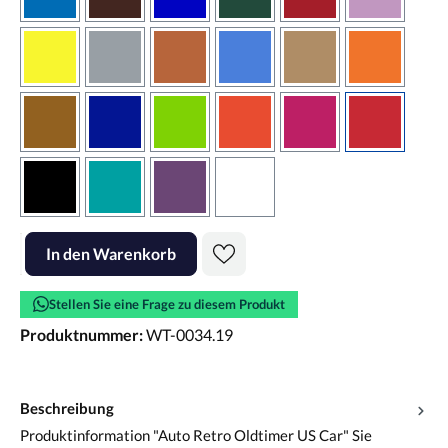
azurblau
braun
brilliantblau
dunkelgrün
dunkelrot
flieder
gelb
grau
haselnussbraun
hellblau
hellbraun
hellrotora
kupfer
königsblau
lindgrün
orangerot
pink
rot
schwarz
türkis
violett
weiss
Produkt Anzahl: Gib den gewünschten Wert ein oder benutze die Scha
In den Warenkorb
Stellen Sie eine Frage zu diesem Produkt
Produktnummer:
WT-0034.19
Beschreibung
Produktinformation "Auto Retro Oldtimer US Car" Sie