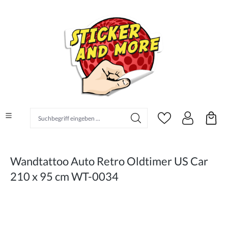
alt springen
Suchbegriff eingeben ...
Wandtattoo Auto Retro Oldtimer US Car
210 x 95 cm WT-0034
Bildergalerie überspringen