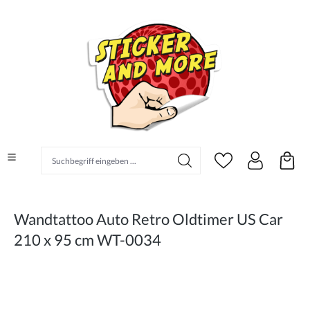
alt springen
Suchbegriff eingeben ...
Wandtattoo Auto Retro Oldtimer US Car
210 x 95 cm WT-0034
Bildergalerie überspringen