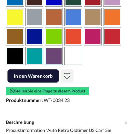
azurblau
braun
brilliantblau
dunkelgrün
dunkelrot
flieder
gelb
grau
haselnussbraun
hellblau
hellbraun
hellrotora
kupfer
königsblau
lindgrün
orangerot
pink
rot
schwarz
türkis
violett
weiss
Produkt Anzahl: Gib den gewünschten Wert ein oder benutze die Scha
In den Warenkorb
Stellen Sie eine Frage zu diesem Produkt
Produktnummer:
WT-0034.23
Beschreibung
Produktinformation "Auto Retro Oldtimer US Car" Sie