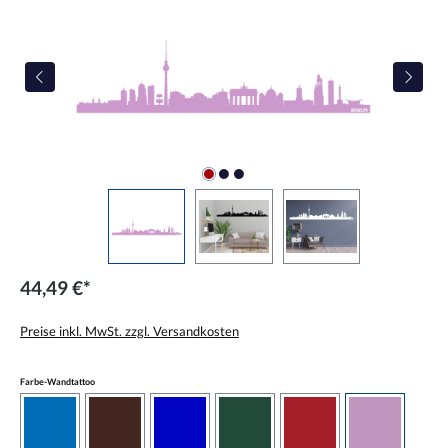
44,49 €*
Preise inkl. MwSt. zzgl. Versandkosten
auswählen
Farbe-Wandtattoo
azurblau
braun
brilliantblau
dunkelgrün
dunkelrot
flieder