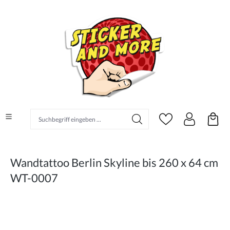
alt springen
Suchbegriff eingeben ...
Wandtattoo Berlin Skyline bis 260 x 64 cm
WT-0007
Bildergalerie überspringen