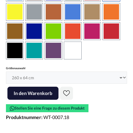
gelb
grau
haselnussbraun
hellblau
hellbraun
hellrotora
kupfer
königsblau
lindgrün
orangerot
pink
rot
schwarz
türkis
violett
weiss
auswählen
Größenauswahl
Produkt Anzahl: Gib den gewünschten Wert ein oder benutze die Scha
In den Warenkorb
Stellen Sie eine Frage zu diesem Produkt
Produktnummer:
WT-0007.18