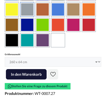
gelb
grau
haselnussbraun
hellblau
hellbraun
hellrotora
kupfer
königsblau
lindgrün
orangerot
pink
rot
schwarz
türkis
violett
weiss
auswählen
Größenauswahl
Produkt Anzahl: Gib den gewünschten Wert ein oder benutze die Scha
In den Warenkorb
Stellen Sie eine Frage zu diesem Produkt
Produktnummer:
WT-0007.27