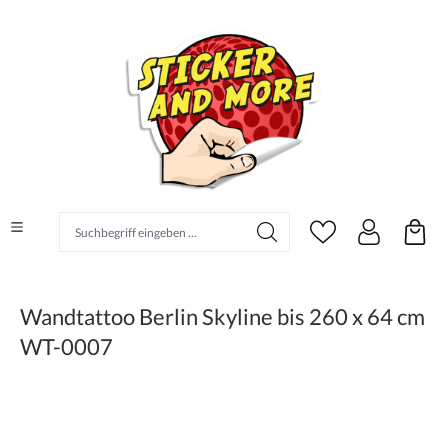
alt springen
Suchbegriff eingeben ...
Wandtattoo Berlin Skyline bis 260 x 64 cm
WT-0007
Bildergalerie überspringen