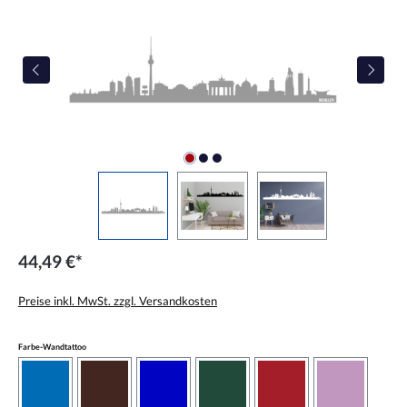
44,49 €*
Preise inkl. MwSt. zzgl. Versandkosten
auswählen
Farbe-Wandtattoo
azurblau
braun
brilliantblau
dunkelgrün
dunkelrot
flieder