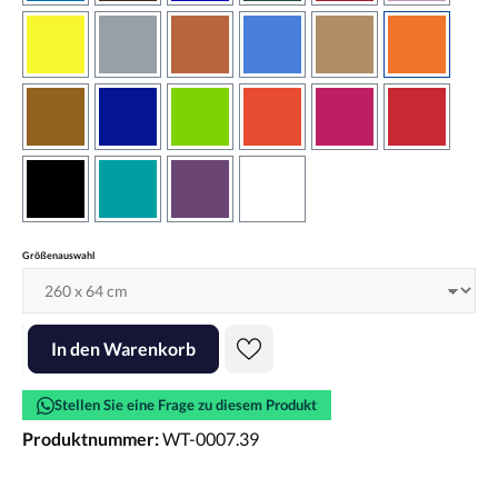
gelb
grau
haselnussbraun
hellblau
hellbraun
hellrotora
kupfer
königsblau
lindgrün
orangerot
pink
rot
schwarz
türkis
violett
weiss
auswählen
Größenauswahl
Produkt Anzahl: Gib den gewünschten Wert ein oder benutze die Scha
In den Warenkorb
Stellen Sie eine Frage zu diesem Produkt
Produktnummer:
WT-0007.39