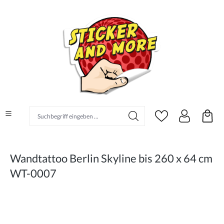
alt springen
Suchbegriff eingeben ...
Wandtattoo Berlin Skyline bis 260 x 64 cm
WT-0007
Bildergalerie überspringen