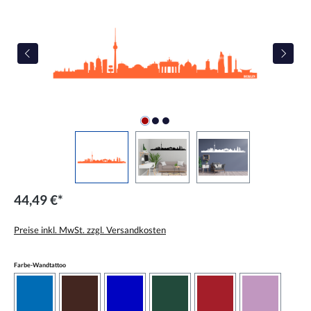
44,49 €*
Preise inkl. MwSt. zzgl. Versandkosten
auswählen
Farbe-Wandtattoo
azurblau
braun
brilliantblau
dunkelgrün
dunkelrot
flieder