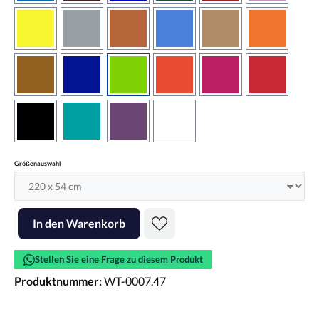
gelb
grau
haselnussbraun
hellblau
hellbraun
hellrotora
kupfer
königsblau
lindgrün
orangerot
pink
rot
schwarz
türkis
violett
weiss
auswählen
Größenauswahl
Produkt Anzahl: Gib den gewünschten Wert ein oder benutze die Scha
In den Warenkorb
Stellen Sie eine Frage zu diesem Produkt
Produktnummer:
WT-0007.47