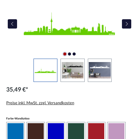
35,49 €*
Preise inkl. MwSt. zzgl. Versandkosten
auswählen
Farbe-Wandtattoo
azurblau
braun
brilliantblau
dunkelgrün
dunkelrot
flieder