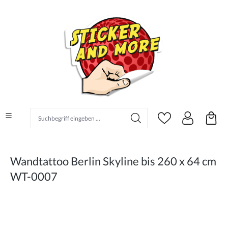
alt springen
Suchbegriff eingeben ...
Wandtattoo Berlin Skyline bis 260 x 64 cm
WT-0007
Bildergalerie überspringen