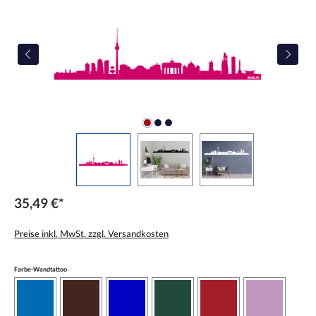
35,49 €*
Preise inkl. MwSt. zzgl. Versandkosten
auswählen
Farbe-Wandtattoo
azurblau
braun
brilliantblau
dunkelgrün
dunkelrot
flieder