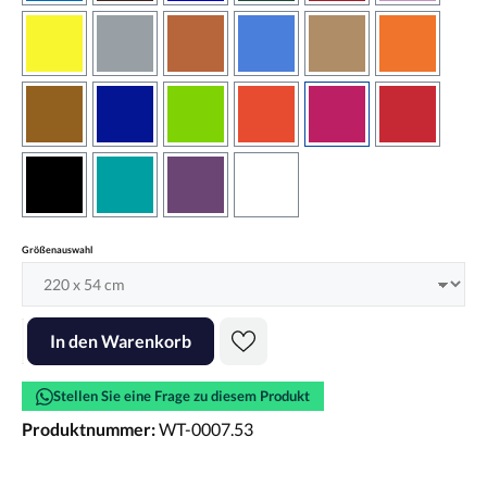
gelb
grau
haselnussbraun
hellblau
hellbraun
hellrotora
kupfer
königsblau
lindgrün
orangerot
pink
rot
schwarz
türkis
violett
weiss
auswählen
Größenauswahl
Produkt Anzahl: Gib den gewünschten Wert ein oder benutze die Scha
In den Warenkorb
Stellen Sie eine Frage zu diesem Produkt
Produktnummer:
WT-0007.53