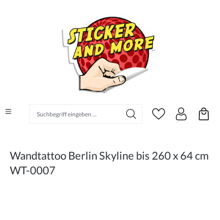
alt springen
Suchbegriff eingeben ...
Wandtattoo Berlin Skyline bis 260 x 64 cm
WT-0007
Bildergalerie überspringen