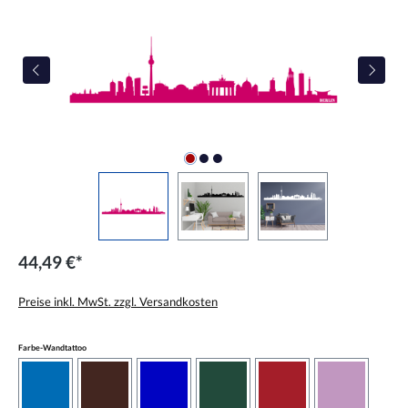
44,49 €*
Preise inkl. MwSt. zzgl. Versandkosten
auswählen
Farbe-Wandtattoo
azurblau
braun
brilliantblau
dunkelgrün
dunkelrot
flieder