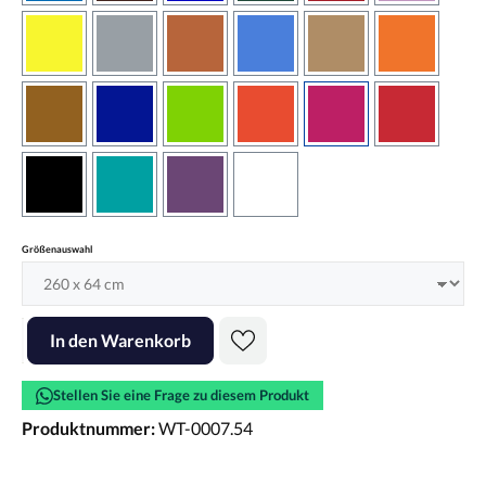
gelb
grau
haselnussbraun
hellblau
hellbraun
hellrotora
kupfer
königsblau
lindgrün
orangerot
pink
rot
schwarz
türkis
violett
weiss
auswählen
Größenauswahl
Produkt Anzahl: Gib den gewünschten Wert ein oder benutze die Scha
In den Warenkorb
Stellen Sie eine Frage zu diesem Produkt
Produktnummer:
WT-0007.54