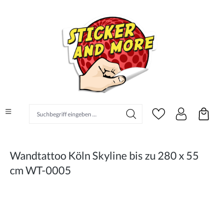
alt springen
Suchbegriff eingeben ...
Wandtattoo Köln Skyline bis zu 280 x 55
cm WT-0005
Bildergalerie überspringen