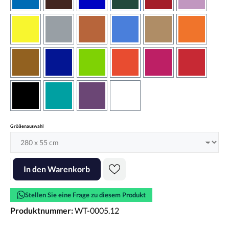
azurblau
braun
brilliantblau
dunkelgrün
dunkelrot
flieder
gelb
grau
haselnussbraun
hellblau
hellbraun
hellrotora
kupfer
königsblau
lindgrün
orangerot
pink
rot
schwarz
türkis
violett
weiss
auswählen
Größenauswahl
Produkt Anzahl: Gib den gewünschten Wert ein oder benutze die Scha
In den Warenkorb
Stellen Sie eine Frage zu diesem Produkt
Produktnummer:
WT-0005.12