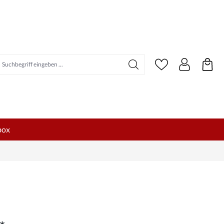
uchbegriff eingeben ...
box