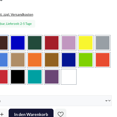
*
St. zzgl. Versandkosten
bar, Lieferzeit: 2-5 Tage
wählen
braun
brilliantblau
dunkelgrün
dunkelrot
flieder
gelb
grau
sbraun
hellblau
hellbraun
hellrotorange
kupfer
königsblau
lindgrün
oranger
rot
schwarz
türkis
violett
weiss
hlen
l: Gib den gewünschten Wert ein oder benutze die Schaltflächen um d
In den Warenkorb