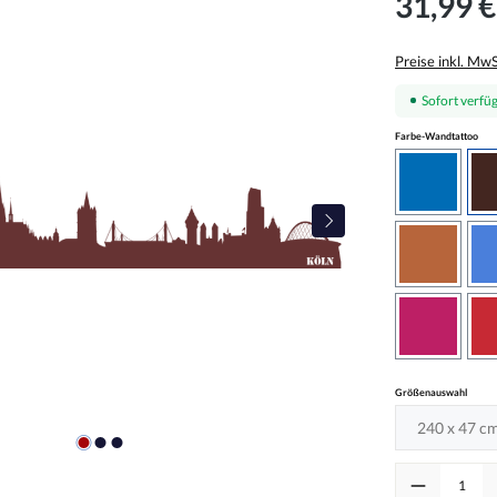
31,99 €
Preise inkl. Mw
Sofort verfüg
aus
Farbe-Wandtattoo
azurblau
haselnus
pink
auswä
Größenauswahl
Produkt Anzah