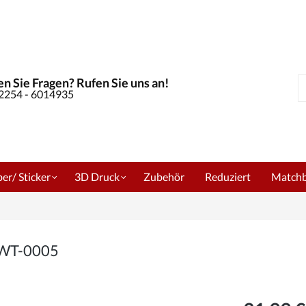
n Sie Fragen? Rufen Sie uns an!
S
02254 - 6014935
er/ Sticker
3D Druck
Zubehör
Reduziert
Match
m WT-0005