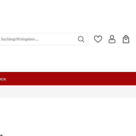
uchbegriff eingeben ...
box