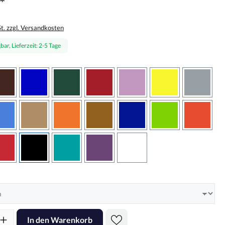
*
St. zzgl. Versandkosten
bar, Lieferzeit: 2-5 Tage
wählen
braun
brilliantblau
dunkelgrün
dunkelrot
flieder
gelb
grau
sbraun
hellblau
hellbraun
hellrotorange
kupfer
königsblau
lindgrün
oranger
rot
schwarz
türkis
violett
weiss
hlen
l: Gib den gewünschten Wert ein oder benutze die Schaltflächen um d
In den Warenkorb