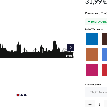
31,99 €
Preise inkl. Mw
Sofort verfüg
aus
Farbe-Wandtattoo
azurblau
haselnus
pink
auswä
Größenauswahl
Produkt Anzah