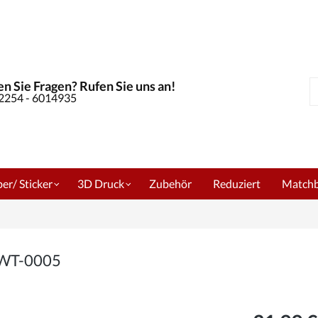
n Sie Fragen? Rufen Sie uns an!
S
02254 - 6014935
er/ Sticker
3D Druck
Zubehör
Reduziert
Match
m WT-0005