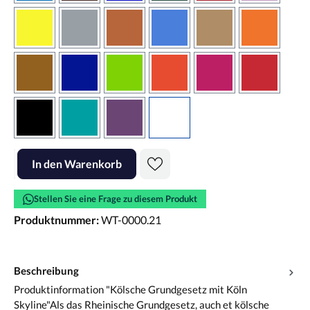
gelb
grau
haselnussbraun
hellblau
hellbraun
hellrotora
kupfer
königsblau
lindgrün
orangerot
pink
rot
schwarz
türkis
violett
weiss
Produkt Anzahl: Gib den gewünschten Wert ein oder benutze die Scha
In den Warenkorb
Stellen Sie eine Frage zu diesem Produkt
Produktnummer:
WT-0000.21
Beschreibung
Produktinformation "Kölsche Grundgesetz mit Köln
Skyline"Als das Rheinische Grundgesetz, auch et kölsche