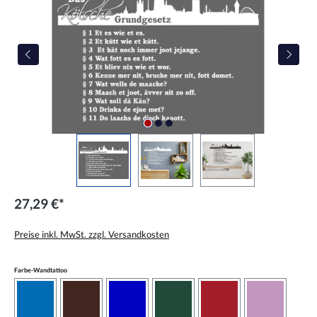
27,29 €*
Preise inkl. MwSt. zzgl. Versandkosten
auswählen
Farbe-Wandtattoo
azurblau
braun
brilliantblau
dunkelgrün
dunkelrot
flieder