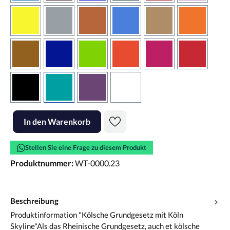
gelb
grau
haselnussbraun
hellblau
hellbraun
hellrotora
kupfer
königsblau
lindgrün
orangerot
pink
rot
schwarz
türkis
violett
weiss
Produkt Anzahl: Gib den gewünschten Wert ein oder benutze die Scha
In den Warenkorb
Stellen Sie eine Frage zu diesem Produkt
Produktnummer:
WT-0000.23
Beschreibung
Produktinformation "Kölsche Grundgesetz mit Köln
Skyline"Als das Rheinische Grundgesetz, auch et kölsche