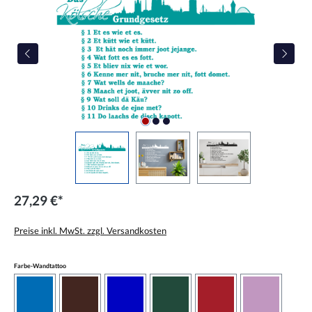
27,29 €*
Preise inkl. MwSt. zzgl. Versandkosten
auswählen
Farbe-Wandtattoo
azurblau
braun
brilliantblau
dunkelgrün
dunkelrot
flieder