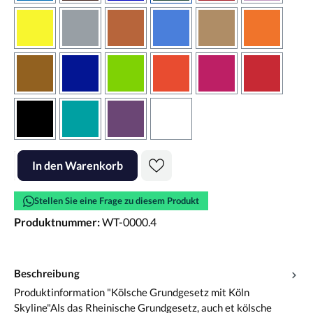
gelb
grau
haselnussbraun
hellblau
hellbraun
hellrotora
kupfer
königsblau
lindgrün
orangerot
pink
rot
schwarz
türkis
violett
weiss
Produkt Anzahl: Gib den gewünschten Wert ein oder benutze die Scha
In den Warenkorb
Stellen Sie eine Frage zu diesem Produkt
Produktnummer:
WT-0000.4
Beschreibung
Produktinformation "Kölsche Grundgesetz mit Köln
Skyline"Als das Rheinische Grundgesetz, auch et kölsche