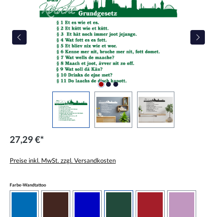
27,29 €*
Preise inkl. MwSt. zzgl. Versandkosten
auswählen
Farbe-Wandtattoo
azurblau
braun
brilliantblau
dunkelgrün
dunkelrot
flieder