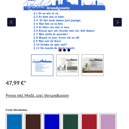
47,99 €*
Preise inkl. MwSt. zzgl. Versandkosten
auswählen
Farbe-Wandtattoo
azurblau
braun
brilliantblau
dunkelgrün
dunkelrot
flieder