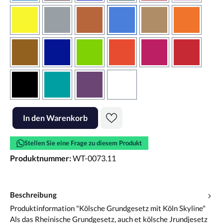
gelb
grau
haselnussbraun
hellblau
hellbraun
hellrotora
kupfer
königsblau
lindgrün
orangerot
pink
rot
schwarz
türkis
violett
weiss
Produkt Anzahl: Gib den gewünschten Wert ein oder benutze die Scha
In den Warenkorb
Stellen Sie eine Frage zu diesem Produkt
Produktnummer:
WT-0073.11
Beschreibung
Produktinformation "Kölsche Grundgesetz mit Köln Skyline"
Als das Rheinische Grundgesetz, auch et kölsche Jrundjesetz