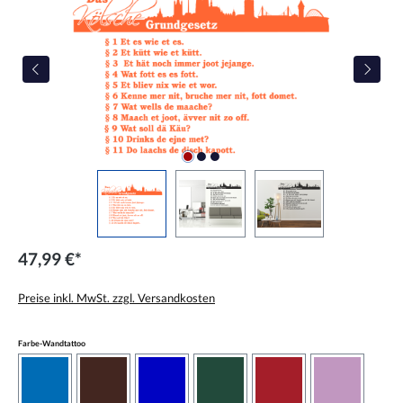
47,99 €*
Preise inkl. MwSt. zzgl. Versandkosten
auswählen
Farbe-Wandtattoo
azurblau
braun
brilliantblau
dunkelgrün
dunkelrot
flieder