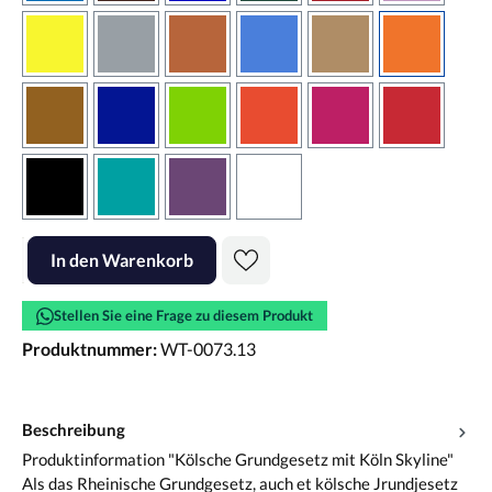
gelb
grau
haselnussbraun
hellblau
hellbraun
hellrotora
kupfer
königsblau
lindgrün
orangerot
pink
rot
schwarz
türkis
violett
weiss
Produkt Anzahl: Gib den gewünschten Wert ein oder benutze die Scha
In den Warenkorb
Stellen Sie eine Frage zu diesem Produkt
Produktnummer:
WT-0073.13
Beschreibung
Produktinformation "Kölsche Grundgesetz mit Köln Skyline"
Als das Rheinische Grundgesetz, auch et kölsche Jrundjesetz