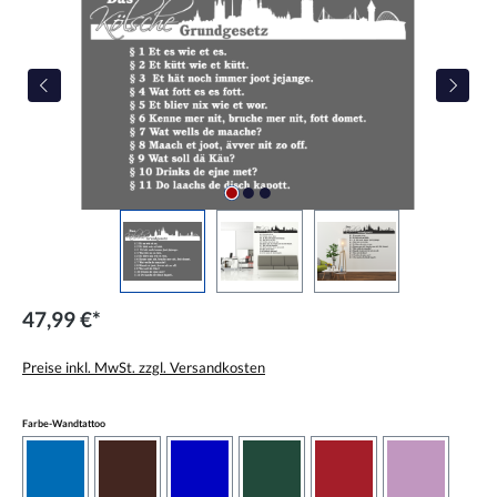
47,99 €*
Preise inkl. MwSt. zzgl. Versandkosten
auswählen
Farbe-Wandtattoo
azurblau
braun
brilliantblau
dunkelgrün
dunkelrot
flieder