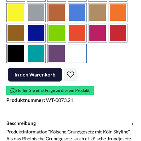
gelb
grau
haselnussbraun
hellblau
hellbraun
hellrotora
kupfer
königsblau
lindgrün
orangerot
pink
rot
schwarz
türkis
violett
weiss
Produkt Anzahl: Gib den gewünschten Wert ein oder benutze die Scha
In den Warenkorb
Stellen Sie eine Frage zu diesem Produkt
Produktnummer:
WT-0073.21
Beschreibung
Produktinformation "Kölsche Grundgesetz mit Köln Skyline"
Als das Rheinische Grundgesetz, auch et kölsche Jrundjesetz