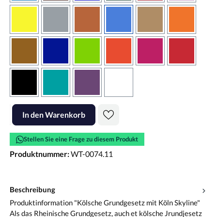
gelb
grau
haselnussbraun
hellblau
hellbraun
hellrotora
kupfer
königsblau
lindgrün
orangerot
pink
rot
schwarz
türkis
violett
weiss
Produkt Anzahl: Gib den gewünschten Wert ein oder benutze die Scha
In den Warenkorb
Stellen Sie eine Frage zu diesem Produkt
Produktnummer:
WT-0074.11
Beschreibung
Produktinformation "Kölsche Grundgesetz mit Köln Skyline"
Als das Rheinische Grundgesetz, auch et kölsche Jrundjesetz