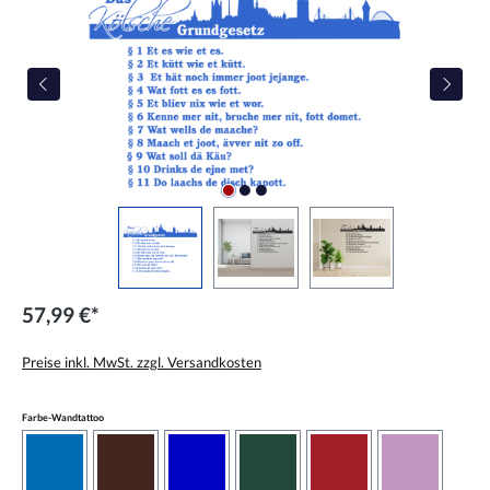
57,99 €*
Preise inkl. MwSt. zzgl. Versandkosten
auswählen
Farbe-Wandtattoo
azurblau
braun
brilliantblau
dunkelgrün
dunkelrot
flieder